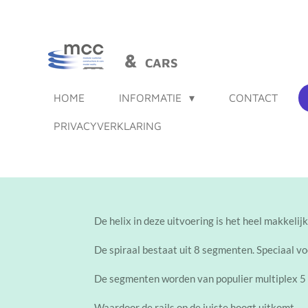
Ga
direct
naar
&
CARS
de
hoofdinhoud
HOME
INFORMATIE
CONTACT
PRIVACYVERKLARING
De helix in deze uitvoering is het heel makkelijk
De spiraal bestaat uit 8 segmenten. Speciaal voor
De segmenten worden van populier multiplex 5 
Waardoor de rails op de juiste hoogt uitkomt.