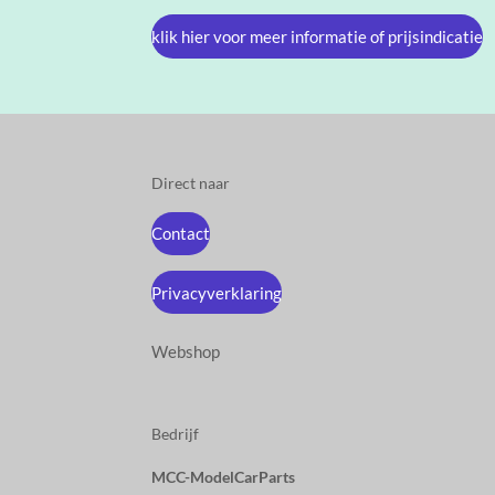
klik hier voor meer informatie of prijsindicatie
Direct naar
Contact
Privacyverklaring
Webshop
Bedrijf
MCC-ModelCarParts